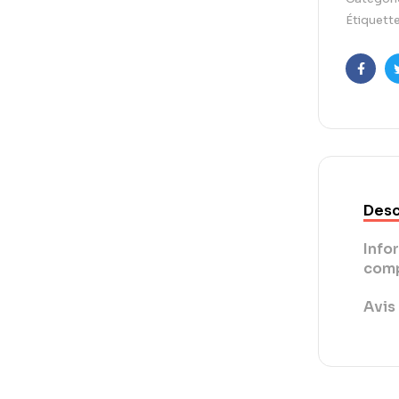
Étiquette
Faceb
Desc
Info
comp
Avis 