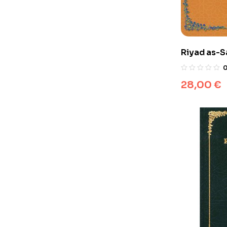
Riyad as-S
commentair
28,00
€