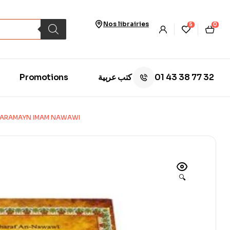
Nos librairies
5
0
01 43 38 77 32
Promotions
كتب عربية
L-HARAMAYN IMAM NAWAWI
🔍