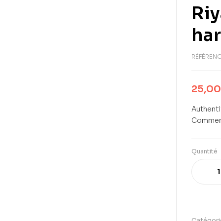
Riy
ha
RÉFÉRENC
25,0
Authenti
Commenta
Quantité
Catégori