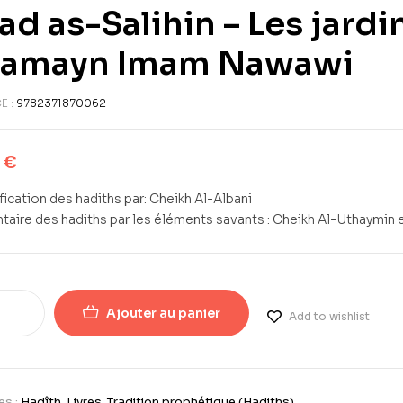
ad as-Salihin – Les jardi
ramayn Imam Nawawi
E :
9782371870062
0
€
fication des hadiths par: Cheikh Al-Albani
ire des hadiths par les éléments savants : Cheikh Al-Uthaymin e
Ajouter au panier
Add to wishlist
es :
Hadîth
,
Livres
,
Tradition prophétique (Hadiths)