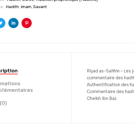
s :
Hadith
,
Imam
,
Savant
ook
Twitter
LinkedIn
Pinterest
ription
Riyad as-Salihin – Les
commentaire des hadit
rmations
Authentification des ha
lémentaires
Commentaire des hadith
Cheikh Ibn Baz
(0)