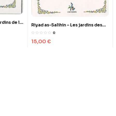
Riyad as-Salihin – Les jardins des
vertueux – Universel
0
15,00
€