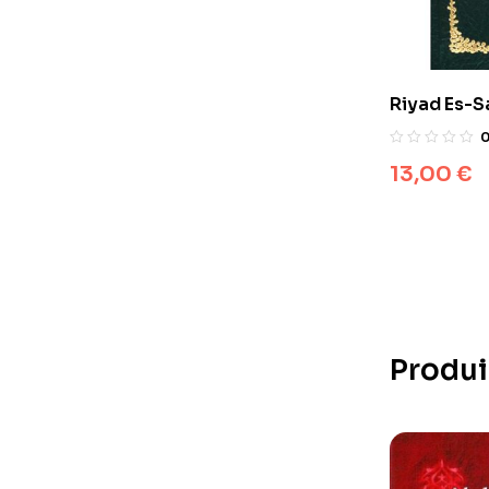
Riyad Es-Sa
vertu Imam
13,00
€
Produi