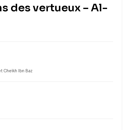
ns des vertueux – Al-
15,00
€
8,00
€
t Cheikh Ibn Baz