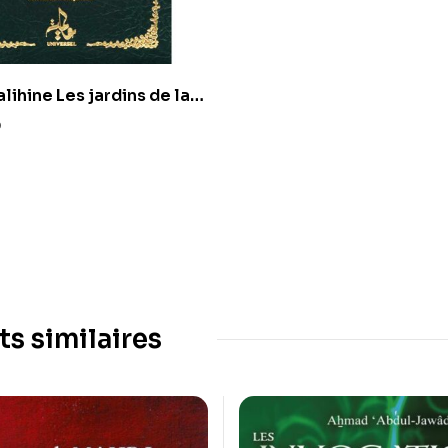
lihine Les jardins de la
 Nawawi -universel –
0
ts similaires