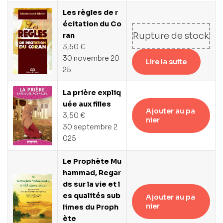
Les règles de r
écitation du Co
Rupture de stock
ran
3,50
€
30 novembre 20
Lire la suite
25
La prière expliq
uée aux filles
Ajouter au pa
3,50
€
nier
30 septembre 2
025
Le Prophète Mu
hammad, Regar
ds sur la vie et l
es qualités sub
Ajouter au pa
nier
limes du Proph
ète