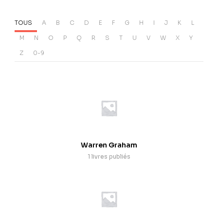
TOUS
A
B
C
D
E
F
G
H
I
J
K
L
M
N
O
P
Q
R
S
T
U
V
W
X
Y
Z
0-9
Warren Graham
1 livres publiés