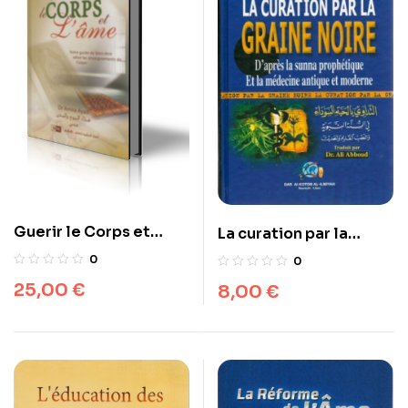
Guerir le Corps et
La curation par la
L’âme – Dr. Amira Ayad
graine noire – التداوي
0
0
– IIPH
بالحبة السوداء في السنة
25,00
€
8,00
€
النبوي