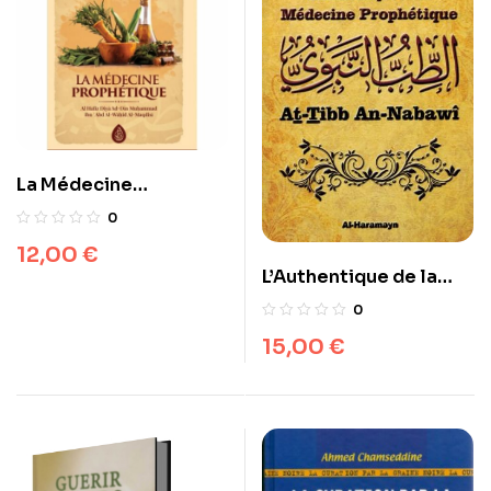
La Médecine
Prophétique, De Al
0
Hafiz Al-Maqdisi
12,00
€
L’Authentique de la
Médecine Prophétique
0
(At-Tibb An-Nabawî) –
15,00
€
Ibn Qayyim Al-
Jawziyya – Al-
Haramayn