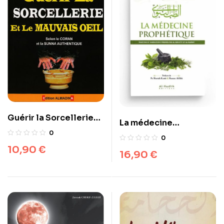
Guérir la Sorcellerie
La médecine
et le Mauvais Oeil
0
prophétique – Ibn
0
selon le Coran et la
Qayyim al-Jawziyya
10,90
€
Sunna
16,90
€