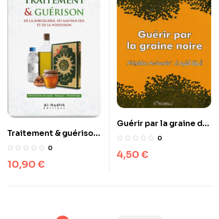
Guérir par la graine de
Traitement & guérison
nigelle
0
de la sorcellerie
0
4,50
€
10,90
€