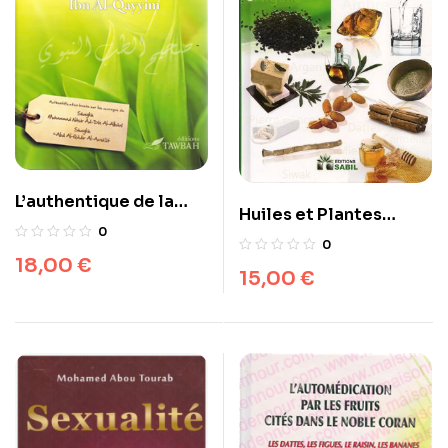
L’authentique de la
Huiles et Plantes
médecine Prophétique
0
médicinales
0
18,00
€
15,00
€