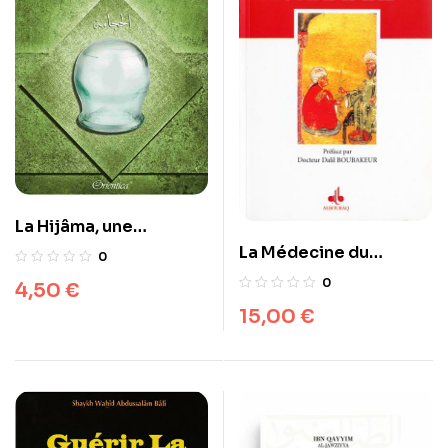
La Hijâma, une
thérapie ancestrale
La Médecine du
0
miraculeuse
Prophète Muhammad –
0
4,50
€
AlBouraq –
15,00
€