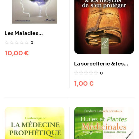
Les Maladies
Psychologiques
0
10,00
€
La sorcellerie & les
moyens de s’en
0
rprotéger
1,00
€