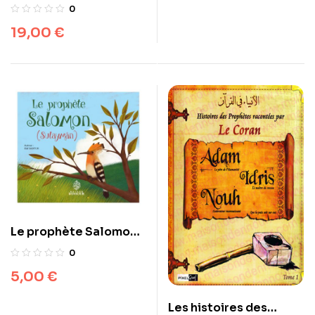
lire avant de dormir
0
19,00
€
Le prophète Salomon
(Sulaymân)
0
5,00
€
Les histoires des