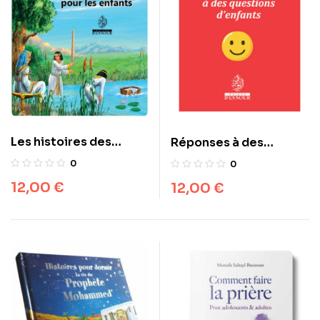
Les histoires des
Réponses à des
prophètes pour les
questions d’enfants
0
0
enfants
12,00
€
12,00
€