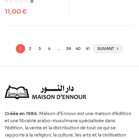
0
par le Coran – Tome 9 :
11,00
€
Mohammed
1
2
3
4
…
39
40
41
SUIVANT
Créée en 1984
, Maison d’Ennour est une maison d’édition
et une librairie arabo-musulmane spécialisée dans
l’édition, la vente et la distribution de tout ce qui se
rapporte à la religion, la culture, les arts et la civilisation