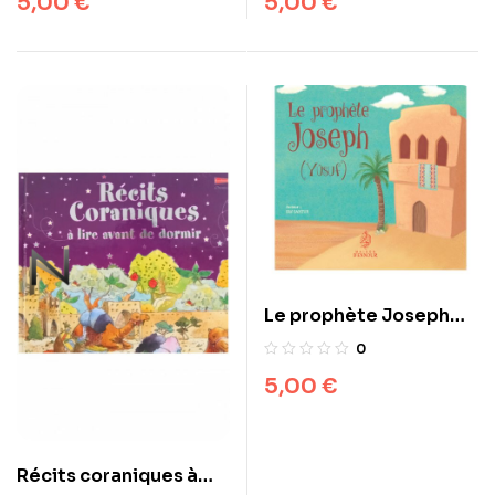
5,00
€
5,00
€
Le prophète Joseph
(Yûsuf)
0
5,00
€
Récits coraniques à