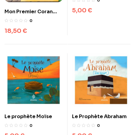
0
5,00
€
Mon Premier Coran
livre d’histoires
0
18,50
€
Le prophète Moïse
Le Prophète Abraham
0
0