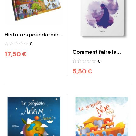
Histoires pour dormir
La vie du Prophète
0
Mohammed
Comment faire la
17,50
€
prière – Tawhid –
0
5,50
€