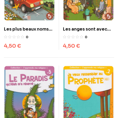
Les plus beaux noms
Les anges sont avec
d’Allah
moi
0
0
4,50
€
4,50
€