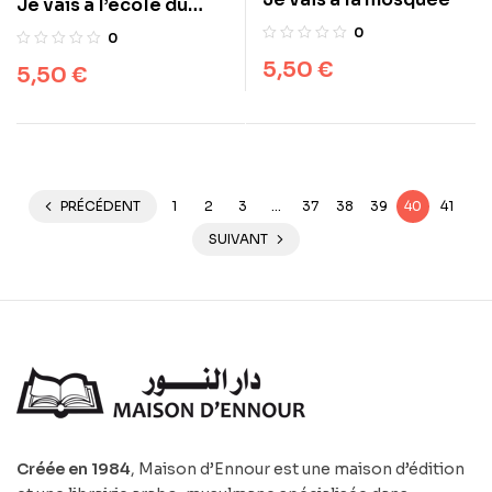
Je vais à l’école du
Coran
0
0
5,50
€
5,50
€
PRÉCÉDENT
1
2
3
…
37
38
39
40
41
SUIVANT
Créée en 1984
, Maison d’Ennour est une maison d’édition