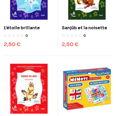
L’étoile brillante
Sanjûb et la noisette
0
0
2,50
€
2,50
€