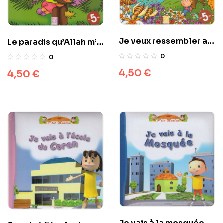
Je veux ressembler au
Le paradis qu’Allah m’a
prophète
réservé
0
0
4,50
€
4,50
€
Je vais à la mosquée