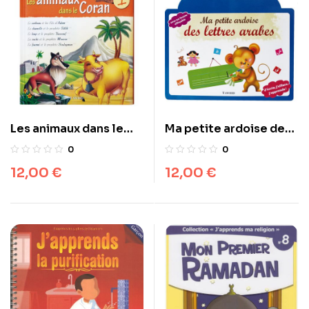
Les animaux dans le
Ma petite ardoise des
coran N°1
lettres arabes
0
0
Muhammad Al-Qassimi
12,00
€
12,00
€