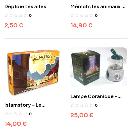
Déploie tes ailes
Mémots les animaux –
Jeux de Mémoire
0
0
2,50
€
14,90
€
Lampe Coranique –
Apprenez le coran et
Islamstory – Le
0
les invocations
Messager SAWS – Jeu
25,00
€
0
de société éducatif
14,00
€