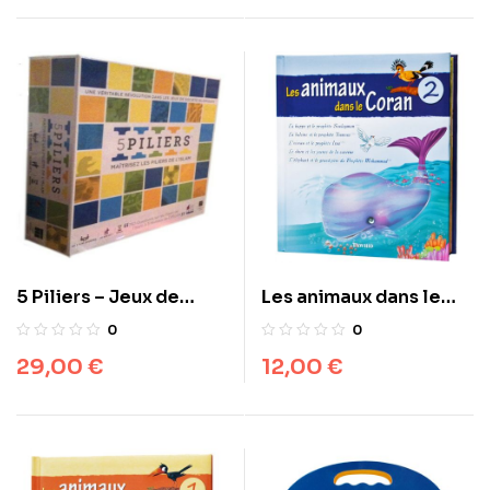
5 Piliers – Jeux de
Les animaux dans le
Société – 750
coran N°2
0
0
Questions sur les
29,00
€
12,00
€
piliers de l’Islam –