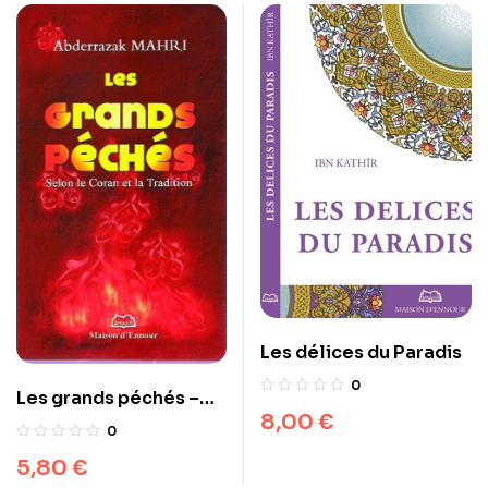
Les délices du Paradis
0
Les grands péchés –
8,00
€
Selon le Coran et la
0
Tradition
5,80
€