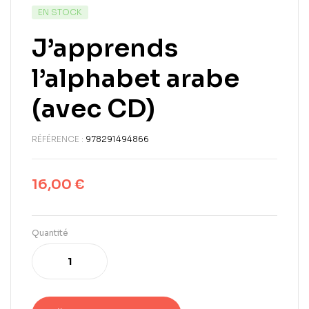
EN STOCK
J’apprends
l’alphabet arabe
(avec CD)
RÉFÉRENCE :
978291494866
16,00
€
Quantité