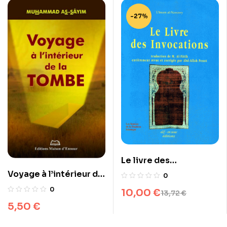
-27%
Le livre des
invocations
Voyage à l’intérieur de
0
la tombe
0
10,00
€
13,72
€
5,50
€