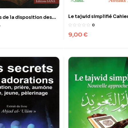
Le tajwid simplifié Cahie
 de la disposition des
d’exercices, Niveaux 1 et 
u Coran
0
0
9,00
€