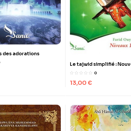
s des adorations
0
Le tajwid simplifié : Nouv
approche, Niveaux 1 et 2
0
13,00
€