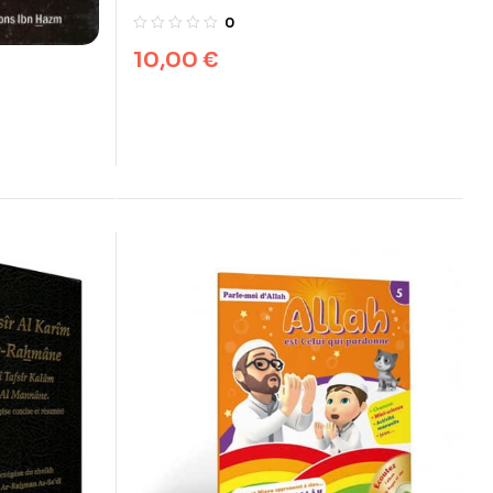
Tome 6
0
10,00
€