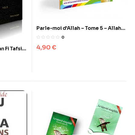
Parle-moi d’Allah – Tome 5 – Allah
est Celui qui pardonne
0
4,90
€
 Fi Tafsir
égèse
n As-Sa’di,