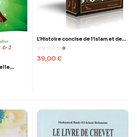
L’Histoire concise de l’Islam et des
Musulmans 2 Volumes
0
39,00
€
elle