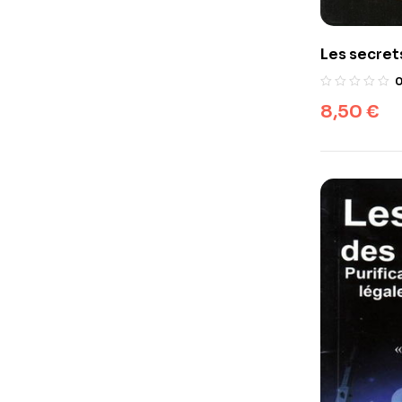
Les secrets
sourates d
8,50
€