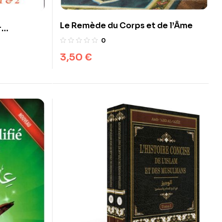
Le Remède du Corps et de l’Âme
r
2
0
3,50
€