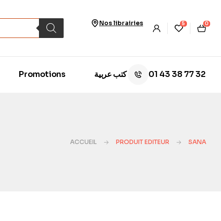
Nos librairies
5
0
01 43 38 77 32
Promotions
كتب عربية
ACCUEIL
PRODUIT EDITEUR
SANA