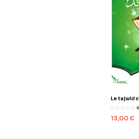
Le tajwid 
approche, 
13,00
€