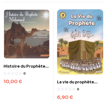
Histoire du Prophète
Mohamed
0
10,00
€
La vie du prophète
(SAW) – Tome 3 – حياة
0
النبي صلى الله عليه وسلم
6,90
€