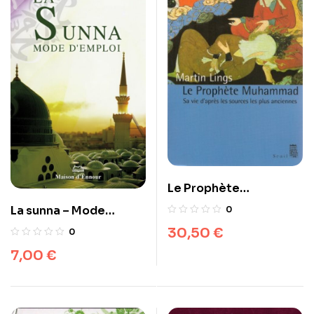
Le Prophète
Muhammad, sa vie
La sunna – Mode
0
d’après les sources les
d’emploi
30,50
€
0
plus anciennes
7,00
€