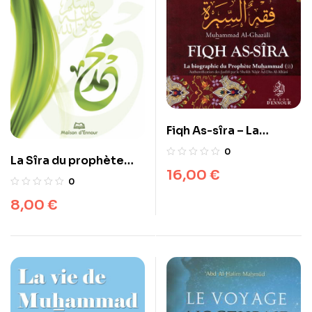
Fiqh As-sîra – La
biographie du
0
La Sîra du prophète
Prophète Muhammad
16,00
€
expliquée aux jeunes
(PSL)
0
8,00
€