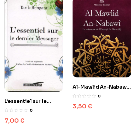
Al-Mawlid An-Nabawî
– La naissance de
0
L’essentiel sur le
l’Envoyé de Dieu (sws)
3,50
€
dernier Messager
0
7,00
€