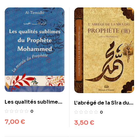
Les qualités sublimes
L’abrégé de la Sîra du
du Prophète
Prophète (avec
0
0
Mohammad
illustrations)
7,00
€
3,50
€