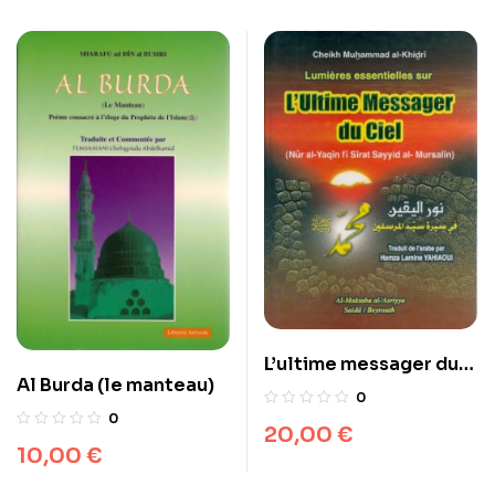
L’ultime messager du
Al Burda (le manteau)
ciel – نور اليقين في سيرة
0
سيد المرسلين
0
20,00
€
10,00
€