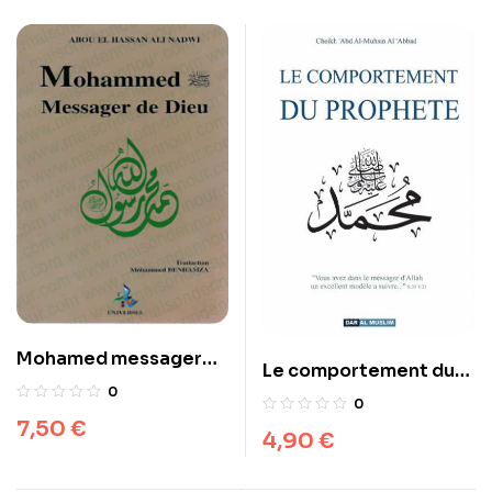
Mohamed messager
Le comportement du
de Dieu
0
Prophète
0
7,50
€
4,90
€