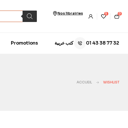
Nos librairies
5
0
01 43 38 77 32
Promotions
كتب عربية
ACCUEIL
WISHLIST