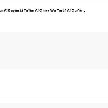
نور البيان لتعليم  - Arabe- Nour Al Bayân Li Ta'lim Al Qiraa Wa Tartil Al Qur'ân ,