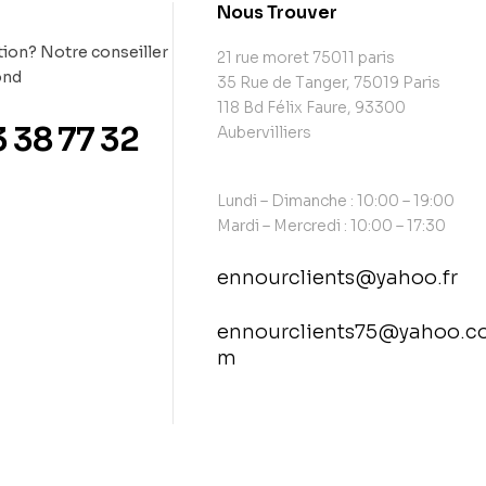
t
Nous Trouver
ion? Notre conseiller
21 rue moret 75011 paris
ond
35 Rue de Tanger, 75019 Paris
118 Bd Félix Faure, 93300
3 38 77 32
Aubervilliers
Lundi – Dimanche : 10:00 – 19:00
Mardi – Mercredi : 10:00 – 17:30
ennourclients@yahoo.fr
ennourclients75@yahoo.c
m
contact@example.com