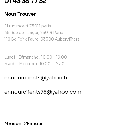
01 43 38 77 32
Nous Trouver
21 rue moret 75011 paris
35 Rue de Tanger, 75019 Paris
118 Bd Félix Faure, 93300 Aubervilliers
Lundi – Dimanche : 10:00 – 19:00
Mardi – Mercredi : 10:00 – 17:30
ennourclients@yahoo.fr
ennourclients75@yahoo.com
contact@example.com
Maison D'Ennour