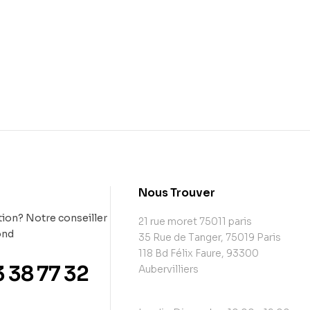
t
Nous Trouver
ion? Notre conseiller
21 rue moret 75011 paris
ond
35 Rue de Tanger, 75019 Paris
118 Bd Félix Faure, 93300
3 38 77 32
Aubervilliers