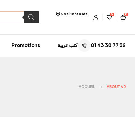
Nos librairies
5
0
01 43 38 77 32
Promotions
كتب عربية
ACCUEIL
ABOUT V2