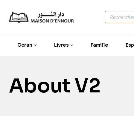
Coran
Livres
Famille
Esp
About V2