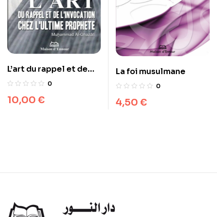
L’art du rappel et de
La foi musulmane
l’invocation chez
0
0
l’ultime Prophète
10,00
€
4,50
€