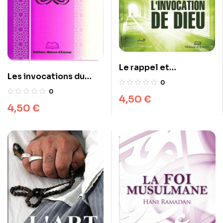
Le rappel et
Les invocations du
l’invocation de Dieu
0
musulman
0
4,50
€
4,50
€