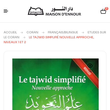
0
ACCUEIL
CORAN
FRANÇAIS/BILINGUE
ETUDES SUR
LE CORAN
LE TAJWID SIMPLIFIÉ NOUVELLE APPROCHE,
NIVEAUX 1 ET 2
🔍