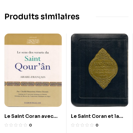
Produits similaires
Le Saint Coran avec
Le Saint Coran et la
traduction du sens de
traduction en langue
0
0
ses versets (AR/FR)
française du sens de