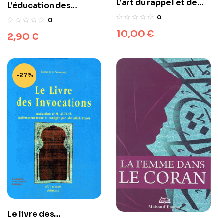
L’art du rappel et de
L’éducation des
l’invocation chez
enfants
0
0
l’ultime Prophète
10,00
€
2,90
€
-27%
Le livre des