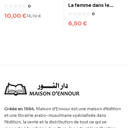
invocations
La femme dans le
0
Coran
0
10,00
€
13,72
€
6,50
€
Créée en 1984
, Maison d’Ennour est une maison d’édition
et une librairie arabo-musulmane spécialisée dans
l’édition, la vente et la distribution de tout ce qui se