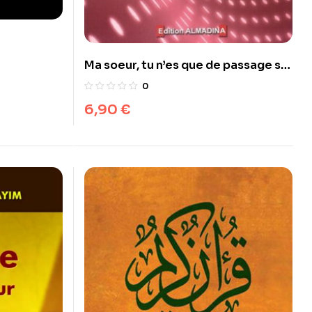
Ma soeur, tu n’es que de passage sur
terre
0
6,90
€