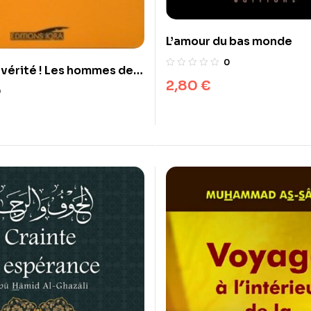
L’amour du bas monde
0
a vérité ! Les hommes de
2,80
€
ace au Coran
0