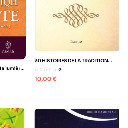
30 HISTOIRES DE LA TRADITION
MUSULMANE – sans illustration –
 la lumière
0
on
10,00
€