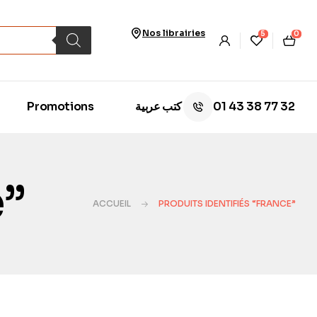
Nos librairies
5
0
01 43 38 77 32
Promotions
كتب عربية
e”
ACCUEIL
PRODUITS IDENTIFIÉS “FRANCE”