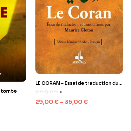
LE CORAN – Essai de traduction du
Coran – Maurice Gloton
a tombe
0
arabe/français
29,00
€
–
35,00
€