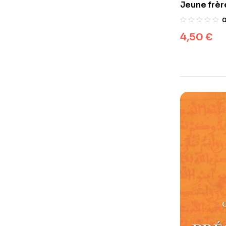
Jeune frèr
faire face 
4,50
€