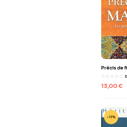
Précis de f
pratiques 
13,00
€
-11%