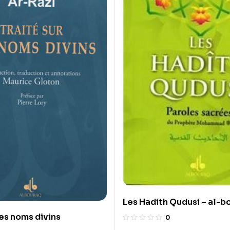
Les Hadith Qudusi – al-b
les noms divins
0