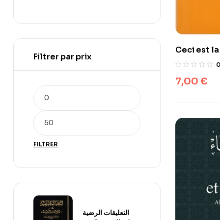
Ceci est l
Filtrer par prix
sciences f
7,00
€
FILTRER
التعليقات الرضية