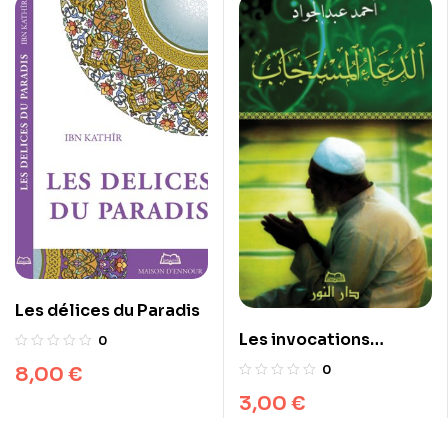
Les délices du Paradis
Les invocations
0
exaucées (arabe)
8,00
€
0
3,00
€