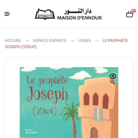
0
ACCUEIL
ESPACE ENFANTS
LIVRES
LE PROPHÈTE
JOSEPH (YÛSUF)
🔍