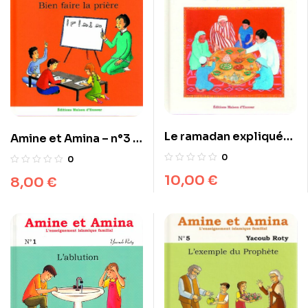
Le ramadan expliqué
Amine et Amina – n°3 :
aux jeunes
Bien faire la prière
0
0
10,00
€
8,00
€