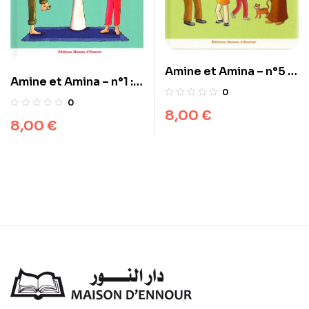
Amine et Amina – n°5 :
Amine et Amina – n°1 :
L’exemple du Prophète
0
L’ablution
0
8,00
€
8,00
€