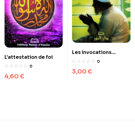
Les invocations
L’attestation de foi
exaucées (arabe)
0
0
3,00
€
4,60
€