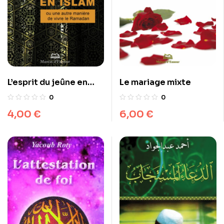
L’esprit du jeûne en
Le mariage mixte
islam
0
0
4,00
€
6,00
€