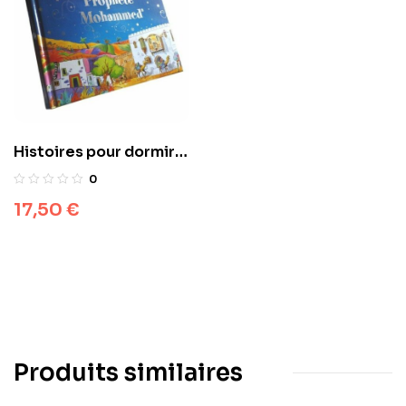
Histoires pour dormir
La vie du Prophète
0
Mohammed
17,50
€
Produits similaires