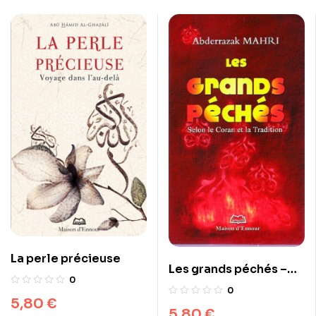
La perle précieuse
Les grands péchés –
0
Selon le Coran et la
0
5,80
€
Tradition
5,80
€