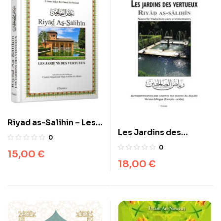
Riyad as-Salihin – Les
Les Jardins des
jardins des vertueux
0
vertueux Riyâd As-
0
15,00
€
Sâlihîn
18,00
€