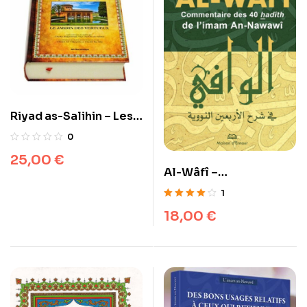
Riyad as-Salihin – Les
jardins des vertueux –
0
Al-haramayn Imam
25,00
€
Nawawi
Al-Wâfî –
Commentaire des 40
1
hadiths d’An-Nawawi
Note
4.00
18,00
€
sur 5