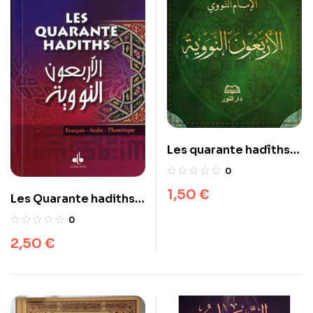
Les quarante hadîths
(arabe) – الاربعون النووية
0
1,50
€
Les Quarante hadiths
al-bouraq
0
2,50
€