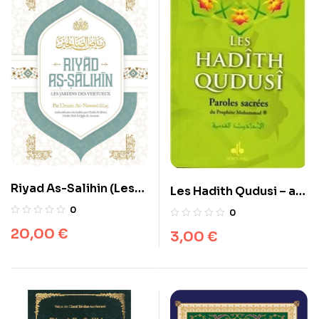
Riyad As-Salihin (Les
Les Hadith Qudusi – al-
jardins des vertueux),
bouraq –
0
0
de l’imam An Nawawi
20,00
€
3,00
€