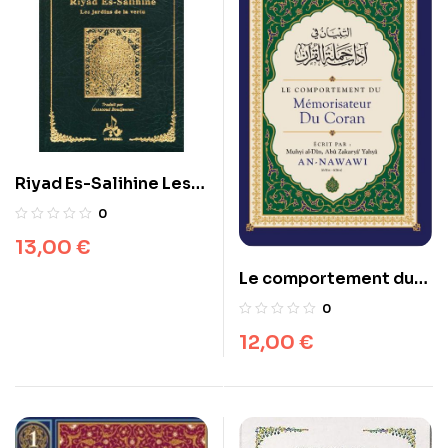
Riyad Es-Salihine Les
jardins de la vertu
0
Imam Nawawi -
13,00
€
universel –
Le comportement du
Mémorisateur du
0
coran
12,00
€