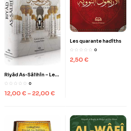
Les quarante hadîths
0
2,50
€
Riyâd As-Sâlihîn – Les
Jardins des Vertueux
0
12,00
€
–
22,00
€