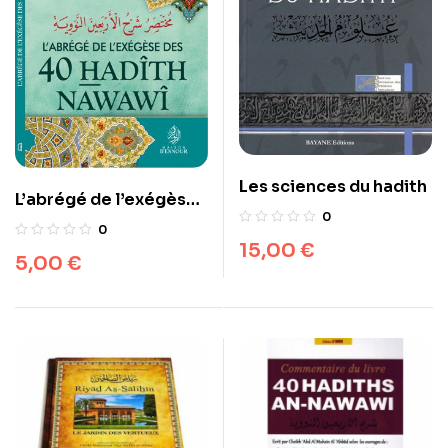
Les sciences du hadith
L’abrégé de l’exégèse
0
des 40 Hadîths
0
Nawawi
15,00
€
5,00
€