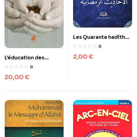
Les Quarante hadîth
Ramadâniens
0
2,00
€
L’éducation des
Enfants selon les
0
principes du Prophète
20,00
€