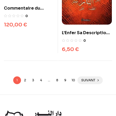
Commentaire du
muwatta’ de l’Imam
0
Mâlik Ibn Anas
120,00
€
Muhamed ‘Abd al-bâqî
L’Enfer Sa Description
Az-Zurqânî
et Ses Supplices
0
L’IMAM AL QURTUBI
6,50
€
1
2
3
4
…
8
9
10
SUIVANT