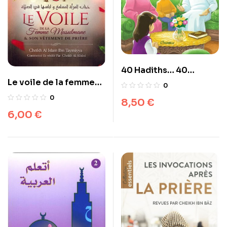
40 Hadiths… 40
Le voile de la femme
Histoires…
0
musulmane & son
0
8,50
€
vêtement de prière, de
6,00
€
Ibn Taymiyya,
Commenté et vérifié
par Al Albâni