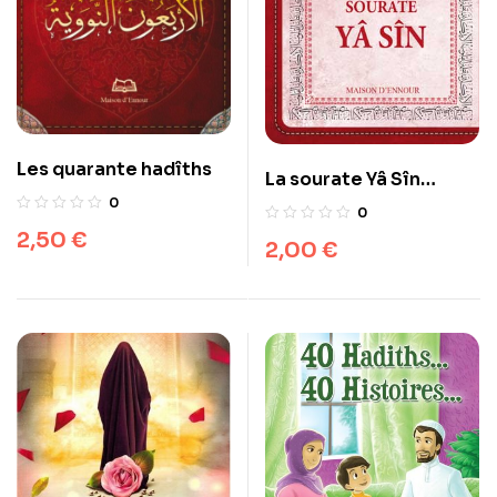
Les quarante hadîths
La sourate Yâ Sîn
0
(Arabe/Français/Phoné
0
tique)
2,50
€
2,00
€