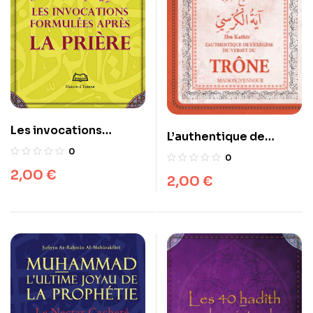
Les invocations
L’authentique de
formulées après la
l’Exégèse du verset du
0
0
prière
Trône (tafsir)
2,00
€
2,00
€