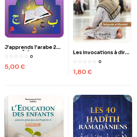
J’apprends l’arabe 2
Les invocations à dire
أَتَعَلَّمُ العَرَبِيَّةَ
0
après la prière
0
5,00
€
1,80
€