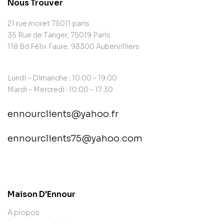
Nous Trouver
21 rue moret 75011 paris
35 Rue de Tanger, 75019 Paris
118 Bd Félix Faure, 93300 Aubervilliers
Lundi – Dimanche : 10:00 – 19:00
Mardi – Mercredi : 10:00 – 17:30
ennourclients@yahoo.fr
ennourclients75@yahoo.com
contact@example.com
Maison D'Ennour
A propos