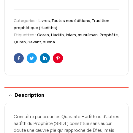
Catégories :
Livres
,
Toutes nos éditions
,
Tradition
prophétique (Hadiths)
Étiquettes :
Coran
,
Hadith
,
Islam
,
musulman
,
Prophète
,
Quran
,
Savant
,
sunna
Facebook
Twitter
LinkedIn
Pinterest
Description
Connaître par cœur les Quarante Hadîth ou d’autres
hadîth du Prophète (SBDL) constitue sans aucun
doute une œuvre pie qui rapproche de Dieu, mais