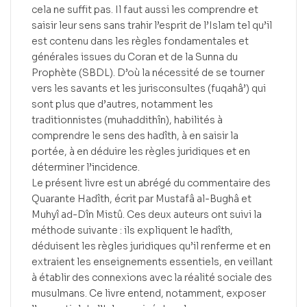
cela ne suffit pas. Il faut aussi les comprendre et
saisir leur sens sans trahir l’esprit de l’Islam tel qu’il
est contenu dans les règles fondamentales et
générales issues du Coran et de la Sunna du
Prophète (SBDL). D’où la nécessité de se tourner
vers les savants et les jurisconsultes (fuqahâ’) qui
sont plus que d’autres, notamment les
traditionnistes (muhaddithîn), habilités à
comprendre le sens des hadîth, à en saisir la
portée, à en déduire les règles juridiques et en
déterminer l’incidence.
Le présent livre est un abrégé du commentaire des
Quarante Hadîth, écrit par Mustafâ al-Bughâ et
Muhyî ad-Dîn Mistû. Ces deux auteurs ont suivi la
méthode suivante : ils expliquent le hadîth,
déduisent les règles juridiques qu’il renferme et en
extraient les enseignements essentiels, en veillant
à établir des connexions avec la réalité sociale des
musulmans. Ce livre entend, notamment, exposer