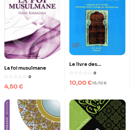
Le livre des
La foi musulmane
invocations
0
0
10,00
€
13,72
€
4,50
€