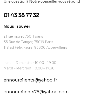
Une question? Notre conseiller vous répond
01 43 38 77 32
Nous Trouver
21 rue moret 75011 paris
35 Rue de Tanger, 75019 Paris
118 Bd Félix Faure, 93300 Aubervilliers
Lundi – Dimanche : 10:00 – 19:00
Mardi – Mercredi : 10:00 – 17:30
ennourclients@yahoo.fr
ennourclients75@yahoo.com
contact@example.com