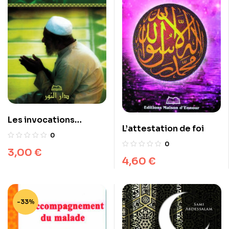
Les invocations
L’attestation de foi
exaucées (arabe)
0
0
3,00
€
4,60
€
-33%