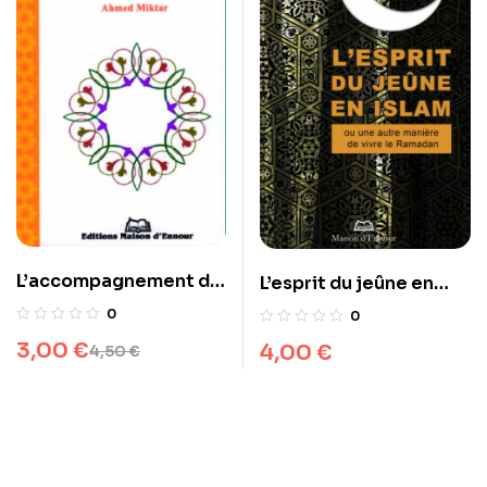
L’accompagnement du
L’esprit du jeûne en
malade
islam
0
0
3,00
€
4,00
€
4,50
€