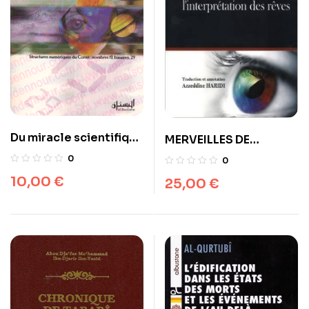
Du miracle scientifique
MERVEILLES DE
dans le Coran
L’INTERPRETATION DES
0
0
REVES – Albustane –
10,00
€
25,00
€
ABDEL GHANI AL-
NABOULSI