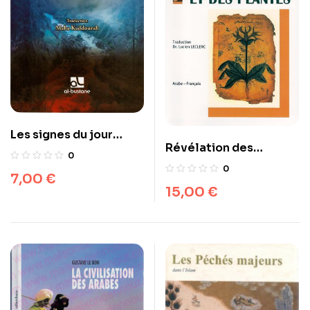
Les signes du jour
Révélation des
dernier – Al Bustane
0
énigmes des drogues
0
7,00
€
et plantes
15,00
€