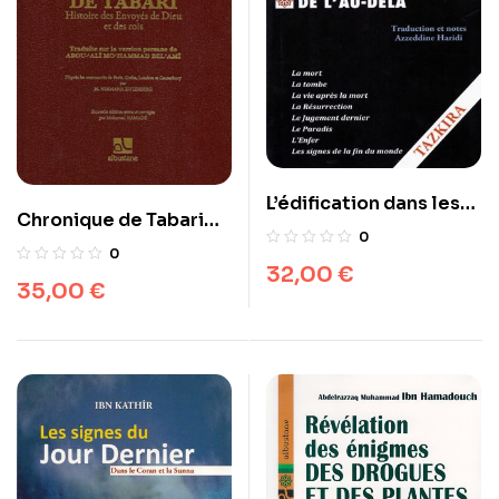
L’édification dans les
Chronique de Tabari
états des morts et les
0
(Histoire des envoyés
évènements de l’Au-
0
32,00
€
de Dieu et des rois)
Delà – Tazkira –
35,00
€