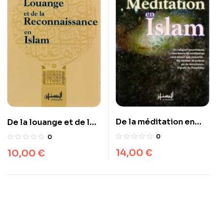
De la méditation en
De la louange et de la
Islam
reconnaissance en
0
0
islam
14,00
€
10,00
€