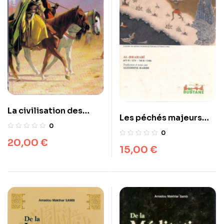
La civilisation des
Les péchés majeurs
Arabes
0
dans l’Islam
0
20,00
€
15,00
€