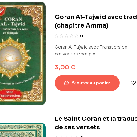
Coran Al-Tajwid avec trad
(chapitre Amma)
0
Coran Al Tajwid avec Transversion
couverture : souple
3,00
€
Ajouter au panier
Le Saint Coran et la tradu
de ses versets