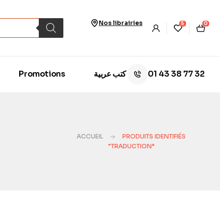
Nos librairies
5
0
01 43 38 77 32
Promotions
كتب عربية
ACCUEIL
PRODUITS IDENTIFIÉS
“TRADUCTION”