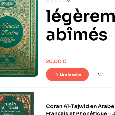
0
légèrem
abîmés
26,00
€
Lire la suite
Coran Al-Tajwid en Arabe
Français et Phonétique – J