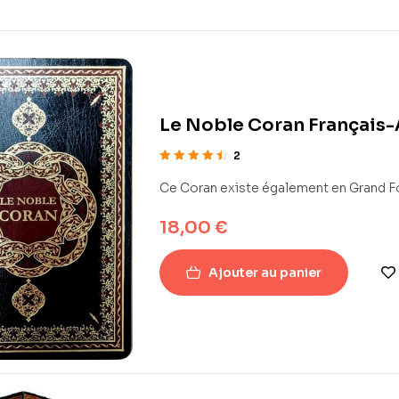
Le Noble Coran Français
2
Note
4.50
Ce Coran existe également en Grand F
sur 5
18,00
€
Ajouter au panier