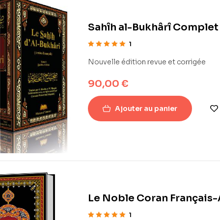
Sahîh al-Bukhârî Complet
1
Note
5.00
sur
Nouvelle édition revue et corrigée
5
90,00
€
Ajouter au panier
Le Noble Coran Français-
1