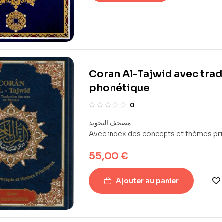
Coran Al-Tajwid avec trad
phonétique
0
مصحف التجويد
Avec index des concepts et thèmes pr
55,00
€
Ajouter au panier