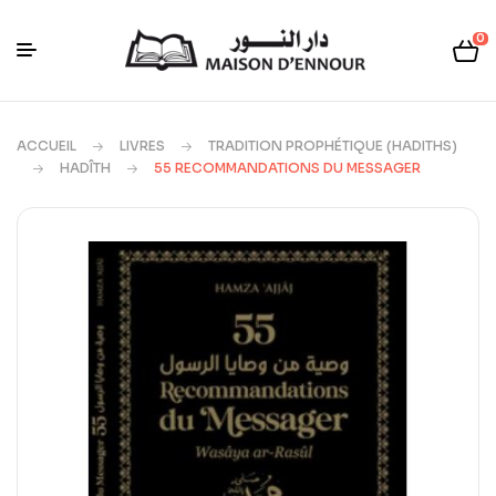
0
ACCUEIL
LIVRES
TRADITION PROPHÉTIQUE (HADITHS)
HADÎTH
55 RECOMMANDATIONS DU MESSAGER