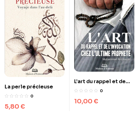
L’art du rappel et de
La perle précieuse
l’invocation chez
0
l’ultime Prophète
0
10,00
€
5,80
€