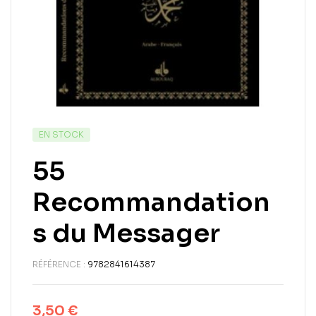
EN STOCK
55
Recommandation
s du Messager
RÉFÉRENCE :
9782841614387
3,50
€