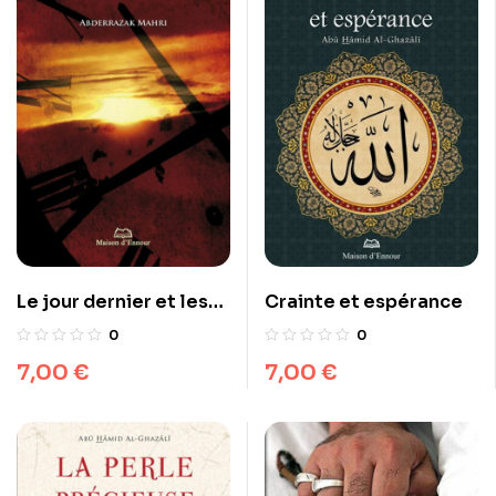
Crainte et espérance
Le jour dernier et les
signes de la fin du
0
0
monde
7,00
€
7,00
€