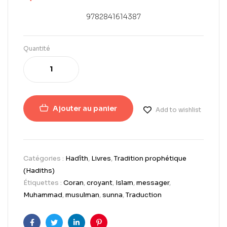
9782841614387
Quantité
Ajouter au panier
Add to wishlist
Catégories :
Hadîth
,
Livres
,
Tradition prophétique
(Hadiths)
Étiquettes :
Coran
,
croyant
,
Islam
,
messager
,
Muhammad
,
musulman
,
sunna
,
Traduction