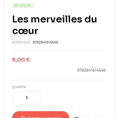
EN STOCK
Les merveilles du
cœur
RÉFÉRENCE :
9782841614646
8,00
€
9782841614646
Quantité