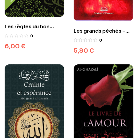
Les règles du bon
Les grands péchés –
comportement
0
Selon le Coran et la
0
6,00
€
Tradition
5,80
€