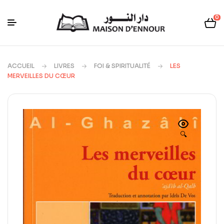
0
ACCUEIL
LIVRES
FOI & SPIRITUALITÉ
LES
MERVEILLES DU CŒUR
🔍