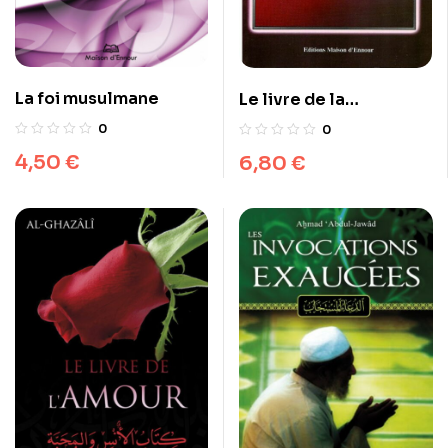
La foi musulmane
Le livre de la
méditation
0
0
4,50
€
6,80
€