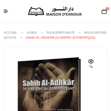
0
ACCUEIL
LIVRES
FOI & SPIRITUALITÉ
INVOCATIONS
(DOU'A)
SAHIH AL-ADHKAR (LE RAPPEL AUTHENTIQUE)
🔍