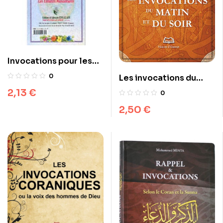
Invocations pour les
enfants musulmans
0
Les invocations du
matin et du soir
2,13
€
0
2,50
€