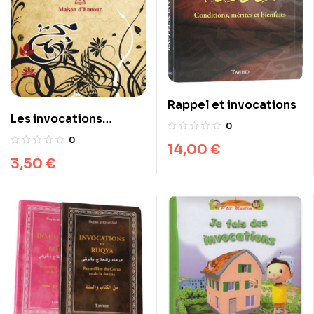
Rappel et invocations
Les invocations
0
coraniques ou la voix
0
14,00
€
des hommes de Dieu
3,50
€