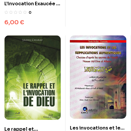
L’Invocation Exaucée –
Ahmed ‘Abdel Jawâd –
0
Universel
6,00
€
Les invocations et les
Le rappel et