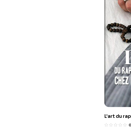
L’art du ra
chez l’ult