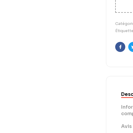
Catégori
Étiquette
Faceb
Desc
Info
comp
Avis 