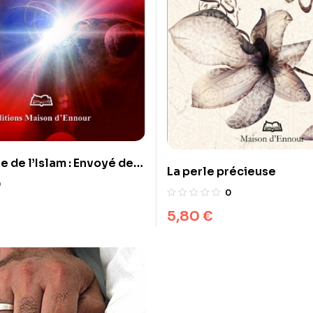
e de l’Islam : Envoyé de
La perle précieuse
posteur ?
0
0
5,80
€