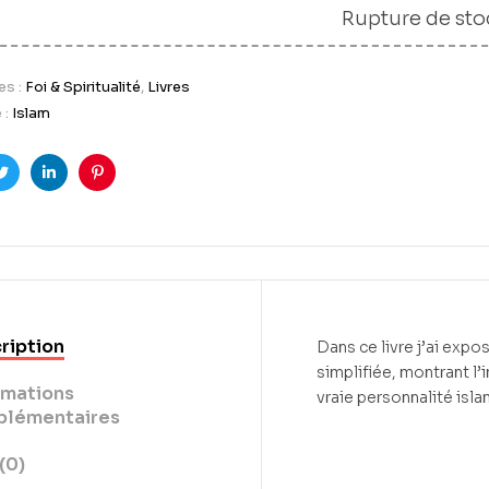
Rupture de sto
es :
Foi & Spiritualité
,
Livres
 :
Islam
ook
Twitter
LinkedIn
Pinterest
ription
Dans ce livre j’ai exp
simplifiée, montrant l
rmations
vraie personnalité isl
lémentaires
(0)