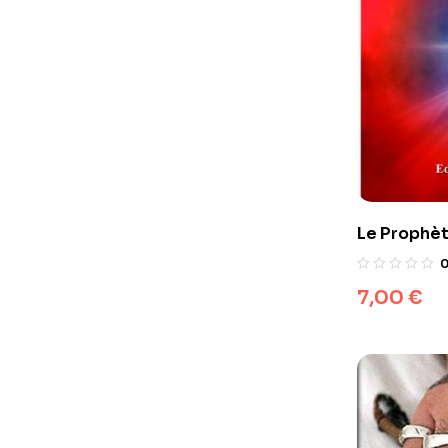
Le Prophèt
Dieu ou Im
7,00
€