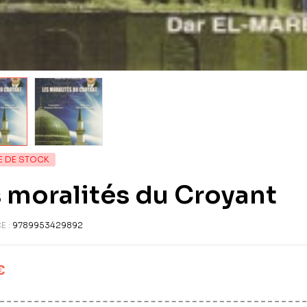
E DE STOCK
 moralités du Croyant
E :
9789953429892
€