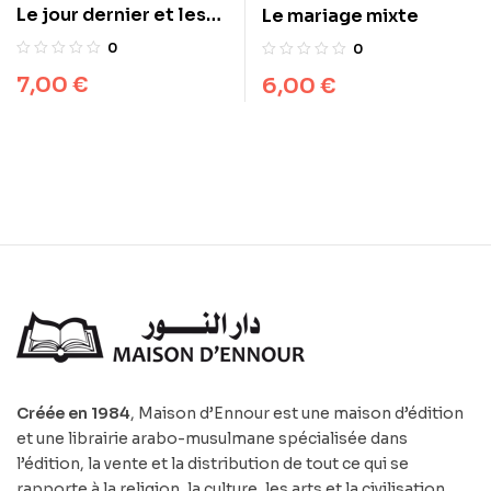
Le jour dernier et les
Le mariage mixte
signes de la fin du
0
0
monde
7,00
€
6,00
€
Créée en 1984
, Maison d’Ennour est une maison d’édition
et une librairie arabo-musulmane spécialisée dans
l’édition, la vente et la distribution de tout ce qui se
rapporte à la religion, la culture, les arts et la civilisation