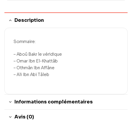
Description
Sommaire:
– Aboû Bakr le véridique
– Omar Ibn El-Khattâb
– Othmân Ibn Affâne
– Ali Ibn Abi Tâleb
Informations complémentaires
Avis (0)