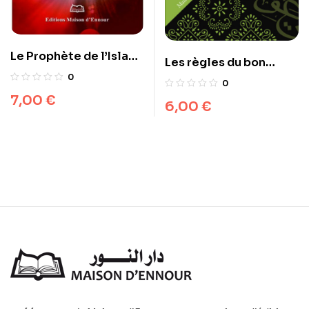
Le Prophète de l’Islam :
Les règles du bon
Envoyé de Dieu ou
0
comportement
0
Imposteur ?
7,00
€
6,00
€