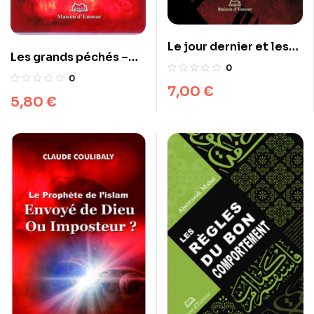
Le jour dernier et les
Les grands péchés –
signes de la fin du
0
Selon le Coran et la
0
monde
7,00
€
Tradition
5,80
€