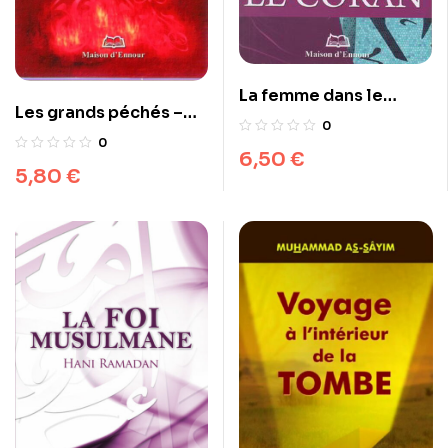
La femme dans le
Les grands péchés –
Coran
0
Selon le Coran et la
0
6,50
€
Tradition
5,80
€