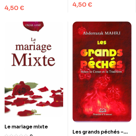
4,50
€
4,50
€
Le mariage mixte
Les grands péchés –
0