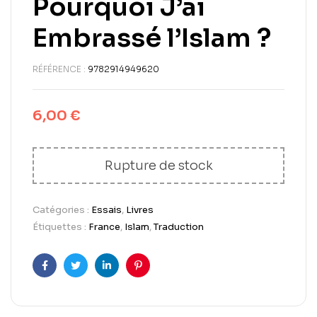
Pourquoi J’ai
Embrassé l’Islam ?
RÉFÉRENCE :
9782914949620
6,00
€
Rupture de stock
Catégories :
Essais
,
Livres
Étiquettes :
France
,
Islam
,
Traduction
Facebook
Twitter
LinkedIn
Pinterest