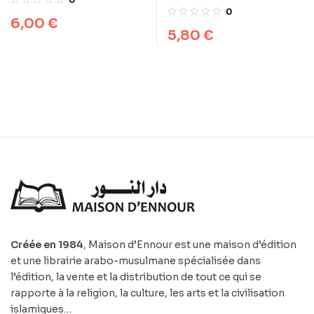
Selon le Coran et la
0
6,00
€
Tradition
5,80
€
Créée en 1984
, Maison d’Ennour est une maison d’édition
et une librairie arabo-musulmane spécialisée dans
l’édition, la vente et la distribution de tout ce qui se
rapporte à la religion, la culture, les arts et la civilisation
islamiques…