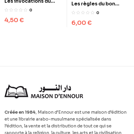
Les invocations du
Les règles du bon
musulman
comportement
0
0
4,50
€
6,00
€
Créée en 1984
, Maison d’Ennour est une maison d’édition
et une librairie arabo-musulmane spécialisée dans
l’édition, la vente et la distribution de tout ce qui se
rapporte à la religion, la culture, les arts et la civilisation