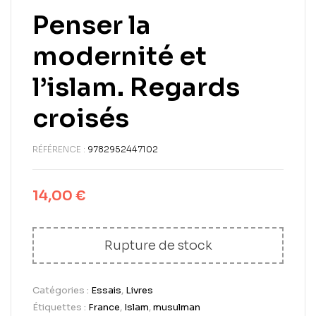
Penser la
modernité et
l’islam. Regards
croisés
RÉFÉRENCE :
9782952447102
14,00
€
Rupture de stock
Catégories :
Essais
,
Livres
Étiquettes :
France
,
Islam
,
musulman