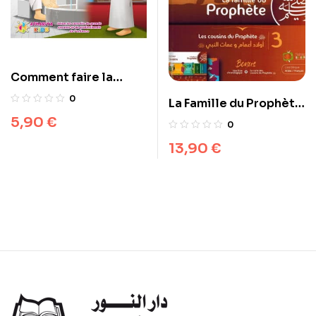
Comment faire la
Prière (Version
0
La Famille du Prophète
Garçon) – Athariya
– Tome 3 – Les cousins
5,90
€
0
Kids
du Prophète
13,90
€