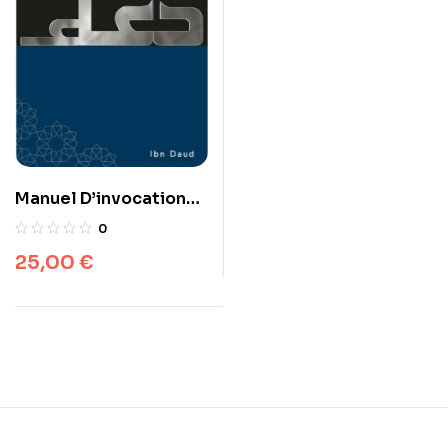
Manuel D’invocations
Exaucées, D’Ibn Daud
0
25,00
€