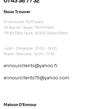
01 43 38 77 32
Nous Trouver
21 rue moret 75011 paris
35 Rue de Tanger, 75019 Paris
118 Bd Félix Faure, 93300 Aubervilliers
Lundi – Dimanche : 10:00 – 19:00
Mardi – Mercredi : 10:00 – 17:30
ennourclients@yahoo.fr
ennourclients75@yahoo.com
contact@example.com
Maison D'Ennour