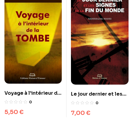
Voyage à l’intérieur de
Le jour dernier et les
la tombe
signes de la fin du
0
0
monde
5,50
€
7,00
€