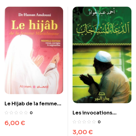
Le Hijab de la femme
musulmane – Nouvelle
Les invocations
0
edition revue, corrigée
exaucées (arabe)
6,00
€
0
et augmentée
3,00
€