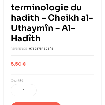
terminologie du
hadith – Cheikh al-
Uthaymîn – Al-
Hadîth
RÉFÉRENCE :
9782875450845
5,50
€
Quantité