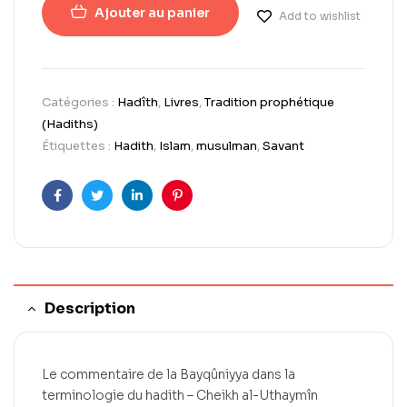
Ajouter au panier
Add to wishlist
Catégories :
Hadîth
,
Livres
,
Tradition prophétique
(Hadiths)
Étiquettes :
Hadith
,
Islam
,
musulman
,
Savant
Facebook
Twitter
LinkedIn
Pinterest
Description
Le commentaire de la Bayqûniyya dans la
terminologie du hadith – Cheikh al-Uthaymîn