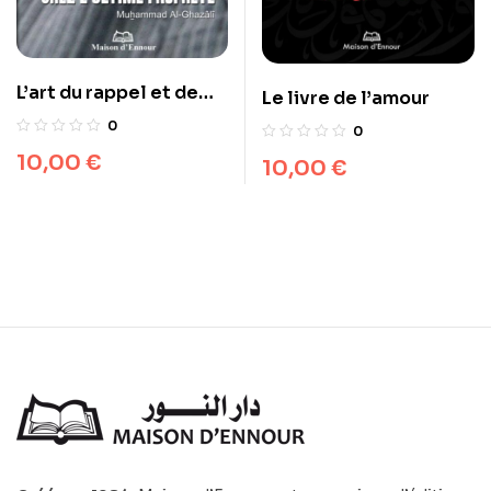
L’art du rappel et de
Le livre de l’amour
l’invocation chez
0
0
l’ultime Prophète
10,00
€
10,00
€