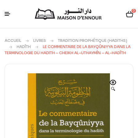
0
ACCUEIL
LIVRES
TRADITION PROPHÉTIQUE (HADITHS)
HADÎTH
LE COMMENTAIRE DE LA BAYQÛNIYYA DANS LA
TERMINOLOGIE DU HADITH – CHEIKH AL-UTHAYMÎN – AL-HADÎTH
🔍