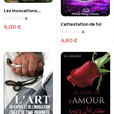
Les invocations
exaucées
0
L’attestation de foi
6,00
€
0
4,60
€