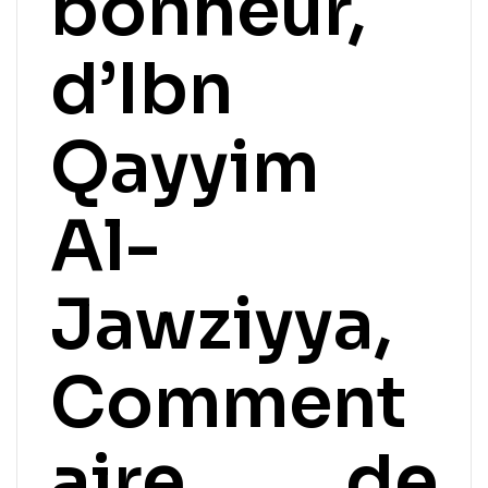
bonheur,
d’Ibn
Qayyim
Al-
Jawziyya,
Comment
aire de