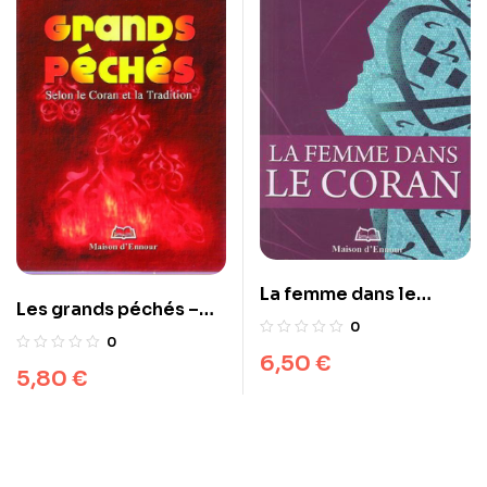
La femme dans le
Les grands péchés –
Coran
0
Selon le Coran et la
0
6,50
€
Tradition
5,80
€