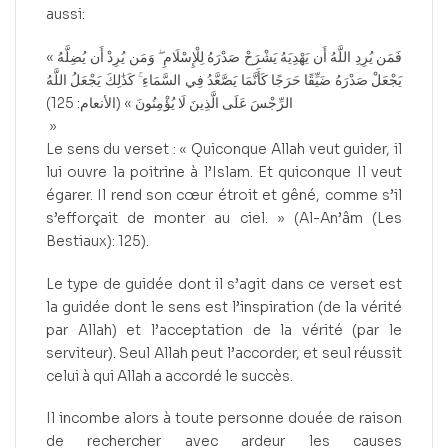
aussi:
« فَمَن يُرِدِ اللَّهُ أَن يَهْدِيَهُ يَشْرَحْ صَدْرَهُ لِلْإِسْلَامِ ۖ وَمَن يُرِدْ أَن يُضِلَّهُ
يَجْعَلْ صَدْرَهُ ضَيِّقًا حَرَجًا كَأَنَّمَا يَصَّعَّدُ فِي السَّمَاءِ ۚ كَذَٰلِكَ يَجْعَلُ اللَّهُ
الرِّجْسَ عَلَى الَّذِينَ لَا يُؤْمِنُونَ » (الأنعام: 125)
»
Le sens du verset : « Quiconque Allah veut guider, il
lui ouvre la poitrine à l’Islam. Et quiconque Il veut
égarer. Il rend son cœur étroit et gêné, comme s’il
s’efforçait de monter au ciel. » (Al-An’âm (Les
Bestiaux): 125).
Le type de guidée dont il s’agit dans ce verset est
la guidée dont le sens est l’inspiration (de la vérité
par Allah) et l’acceptation de la vérité (par le
serviteur). Seul Allah peut l’accorder, et seul réussit
celui à qui Allah a accordé le succès.
Il incombe alors à toute personne douée de raison
de rechercher avec ardeur les causes