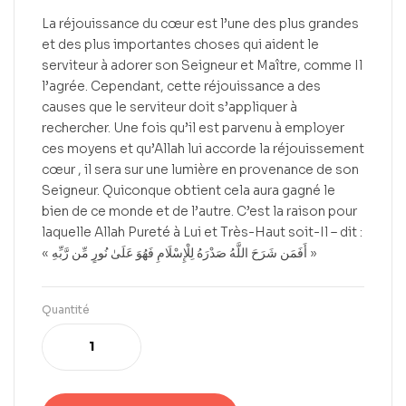
La réjouissance du cœur est l’une des plus grandes
et des plus importantes choses qui aident le
serviteur à adorer son Seigneur et Maître, comme Il
l’agrée. Cependant, cette réjouissance a des
causes que le serviteur doit s’appliquer à
rechercher. Une fois qu’il est parvenu à employer
ces moyens et qu’Allah lui accorde la réjouissement
cœur , il sera sur une lumière en provenance de son
Seigneur. Quiconque obtient cela aura gagné le
bien de ce monde et de l’autre. C’est la raison pour
laquelle Allah Pureté à Lui et Très-Haut soit-Il – dit :
« أَفَمَن شَرَحَ اللَّهُ صَدْرَهُ لِلْإِسْلَامِ فَهُوَ عَلَىٰ نُورٍ مِّن رَّبِّهِ »
Quantité