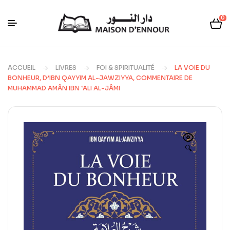
0
ACCUEIL
LIVRES
FOI & SPIRITUALITÉ
LA VOIE DU
BONHEUR, D’IBN QAYYIM AL-JAWZIYYA, COMMENTAIRE DE
MUHAMMAD AMÂN IBN ‘ALI AL-JÂMI
🔍