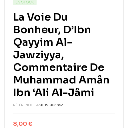
EN STOCK
La Voie Du
Bonheur, D’Ibn
Qayyim Al-
Jawziyya,
Commentaire De
Muhammad Amân
Ibn ‘Ali Al-Jâmi
RÉFÉRENCE :
9791091925853
8,00
€