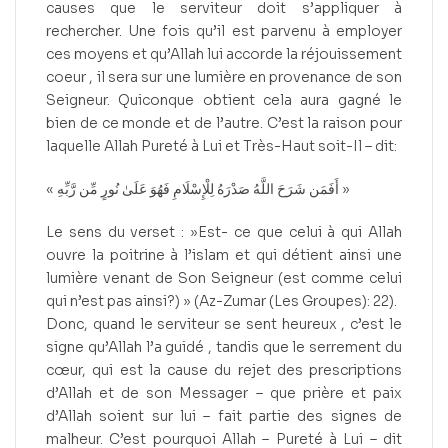
causes que le serviteur doit s’appliquer à
rechercher. Une fois qu’il est parvenu à employer
ces moyens et qu’Allah lui accorde la réjouissement
coeur , il sera sur une lumière en provenance de son
Seigneur. Quiconque obtient cela aura gagné le
bien de ce monde et de l’autre. C’est la raison pour
laquelle Allah Pureté à Lui et Très-Haut soit-Il – dit:
« أَفَمَن شَرَحَ اللَّهُ صَدْرَهُ لِلْإِسْلَامِ فَهُوَ عَلَىٰ نُورٍ مِّن رَّبِّهِ »
Le sens du verset : »Est- ce que celui à qui Allah
ouvre la poitrine à l’islam et qui détient ainsi une
lumière venant de Son Seigneur (est comme celui
qui n’est pas ainsi?) » (Az-Zumar (Les Groupes): 22).
Donc, quand le serviteur se sent heureux , c’est le
signe qu’Allah l’a guidé , tandis que le serrement du
cœur, qui est la cause du rejet des prescriptions
d’Allah et de son Messager – que prière et paix
d’Allah soient sur lui – fait partie des signes de
malheur. C’est pourquoi Allah – Pureté à Lui – dit