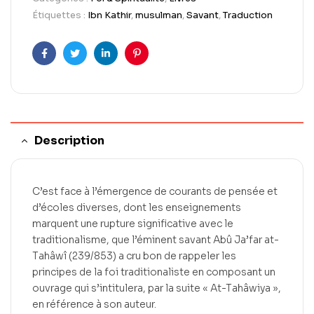
Étiquettes :
Ibn Kathir
,
musulman
,
Savant
,
Traduction
Facebook
Twitter
LinkedIn
Pinterest
Description
C’est face à l’émergence de courants de pensée et
d’écoles diverses, dont les enseignements
marquent une rupture significative avec le
traditionalisme, que l’éminent savant Abû Ja’far at-
Tahâwî (239/853) a cru bon de rappeler les
principes de la foi traditionaliste en composant un
ouvrage qui s’intitulera, par la suite « At-Tahâwiya »,
en référence à son auteur.