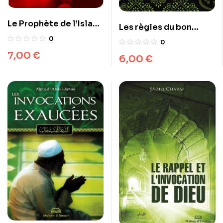
Le Prophète de l’Islam :
Les règles du bon
Envoyé de Dieu ou
comportement
0
0
Imposteur ?
7,00
€
6,00
€