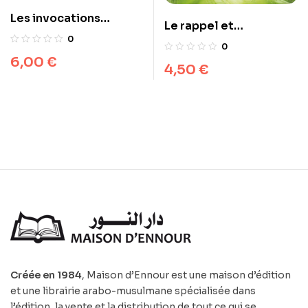
Les invocations
Le rappel et
exaucées
0
l’invocation de Dieu
0
6,00
€
4,50
€
Créée en 1984
, Maison d’Ennour est une maison d’édition
et une librairie arabo-musulmane spécialisée dans
l’édition, la vente et la distribution de tout ce qui se