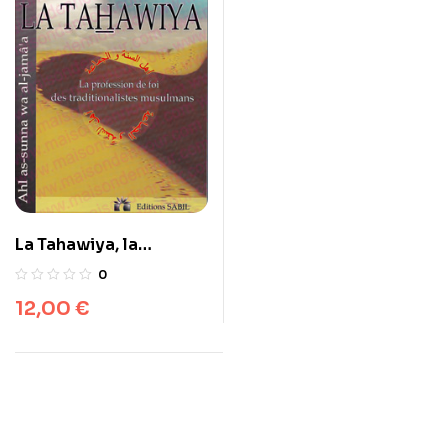
La Tahawiya, la
profession de foi des
0
traditionalistes
12,00
€
musulmans