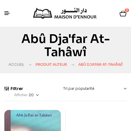
0
Abû Dja'far At-
Tahâwî
ACCUEIL
PRODUIT AUTEUR
ABÛ DJA'FAR AT-TAHÂWÎ
Filtrer
Afficher