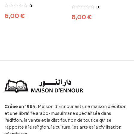
histoire de la création
Bien faire la prière
0
0
du premier homme
6,00
€
8,00
€
Adam
Créée en 1984
, Maison d’Ennour est une maison d’édition
et une librairie arabo-musulmane spécialisée dans
l’édition, la vente et la distribution de tout ce qui se
rapporte à la religion, la culture, les arts et la civilisation
islamiques…