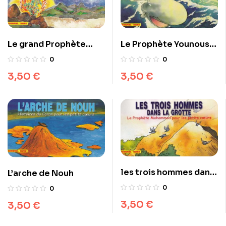
Le Prophète Younous
Le grand Prophète
et l’immense poisson
Moussa
0
0
3,50
€
3,50
€
les trois hommes dans
L’arche de Nouh
la grotte
0
0
3,50
€
3,50
€