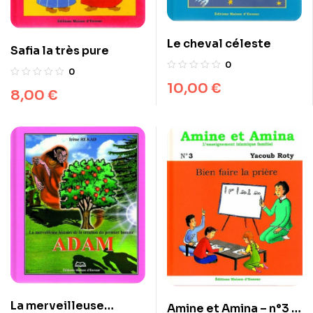
Le cheval céleste
Safia la très pure
0
0
10,00
€
8,00
€
La merveilleuse
Amine et Amina – n°3 :