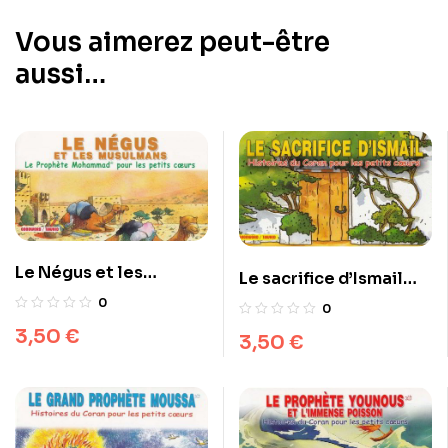
Vous aimerez peut-être
aussi…
Le Négus et les
Le sacrifice d’Ismail
musulmans
histoires du coran pour
0
0
les petits cœurs
3,50
€
3,50
€