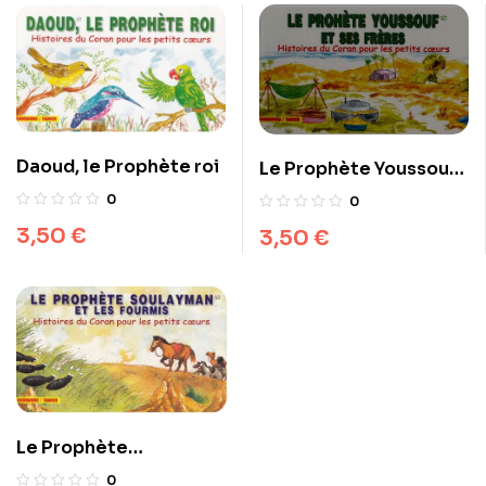
Daoud, le Prophète roi
Le Prophète Youssouf
et ses frères
0
0
3,50
€
3,50
€
Le Prophète
Soulayman et les
0