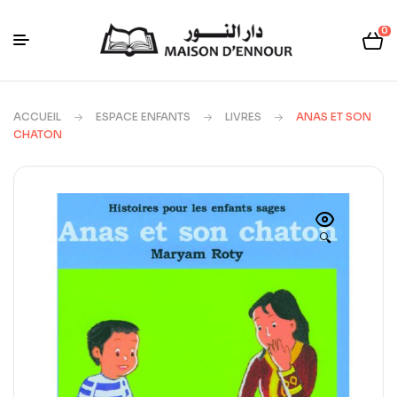
0
ACCUEIL
ESPACE ENFANTS
LIVRES
ANAS ET SON
CHATON
🔍