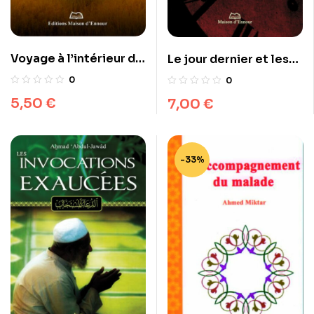
Voyage à l’intérieur de
Le jour dernier et les
la tombe
signes de la fin du
0
0
monde
5,50
€
7,00
€
-33%