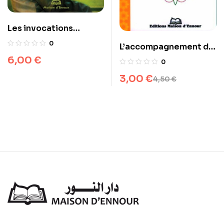
Les invocations
exaucées
0
L’accompagnement du
malade
6,00
€
0
3,00
€
4,50
€