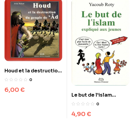
Houd et la destruction
du peuple de ‘Âd
0
6,00
€
Le but de l’islam
expliqué aux jeunes
0
4,90
€