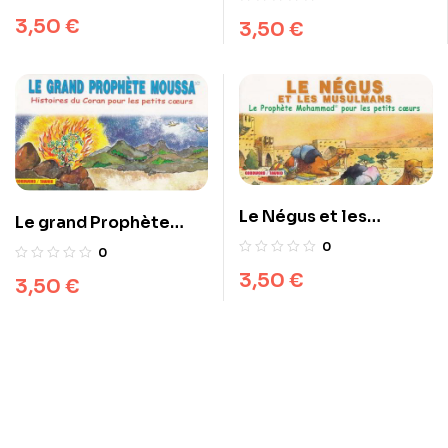
fourmis
3,50
€
3,50
€
Le Négus et les
Le grand Prophète
musulmans
Moussa
0
0
3,50
€
3,50
€