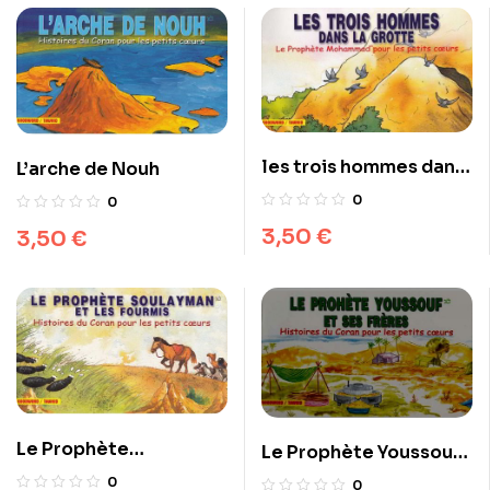
les trois hommes dans
L’arche de Nouh
la grotte
0
0
3,50
€
3,50
€
Le Prophète
Le Prophète Youssouf
Soulayman et les
et ses frères
0
0