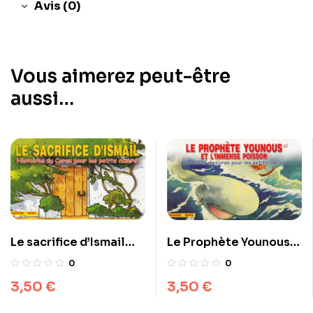
Avis (0)
Vous aimerez peut-être
aussi…
Le sacrifice d’Ismail
Le Prophète Younous
histoires du coran pour
et l’immense poisson
0
0
les petits cœurs
3,50
€
3,50
€