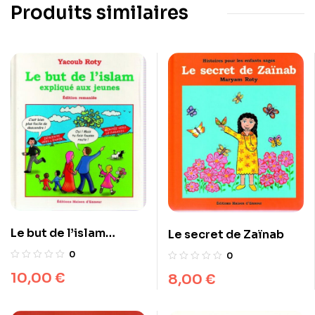
Produits similaires
Le but de l’islam
Le secret de Zaïnab
expliqué aux jeunes –
0
0
Edition remaniée
10,00
€
8,00
€