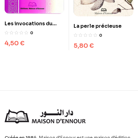
Les invocations du
La perle précieuse
musulman
0
0
4,50
€
5,80
€
Créée en 1984
, Maison d’Ennour est une maison d’édition