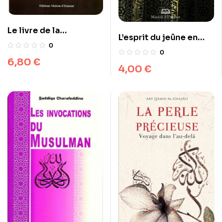
Le livre de la
L’esprit du jeûne en
méditation
0
islam
0
6,80
€
4,00
€