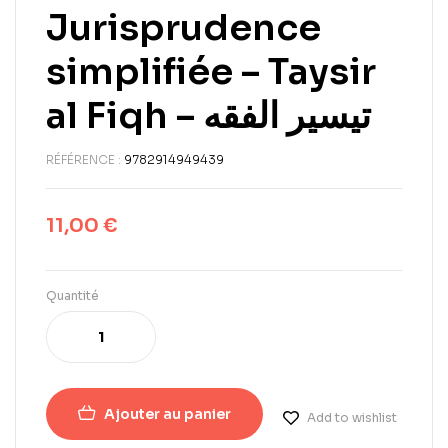
Jurisprudence
simplifiée – Taysir
al Fiqh – تيسير الفقه
RÉFÉRENCE :
9782914949439
11,00
€
Quantité
Ajouter au panier
Add to wishlist