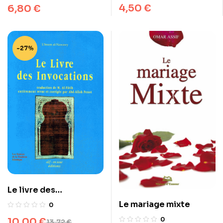
4,50
€
6,80
€
-27%
Le livre des
invocations
Le mariage mixte
0
0
10,00
€
13,72
€