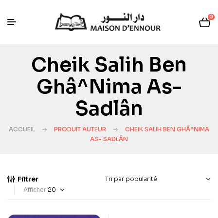
0
Cheik Salih Ben
Ghâ^nima As-
Sadlân
ACCUEIL
PRODUIT AUTEUR
CHEIK SALIH BEN GHÂ^NIMA
AS- SADLÂN
Filtrer
Afficher