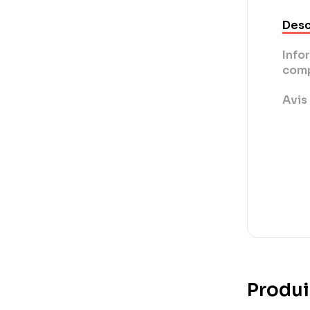
Desc
Info
comp
Avis 
Produi