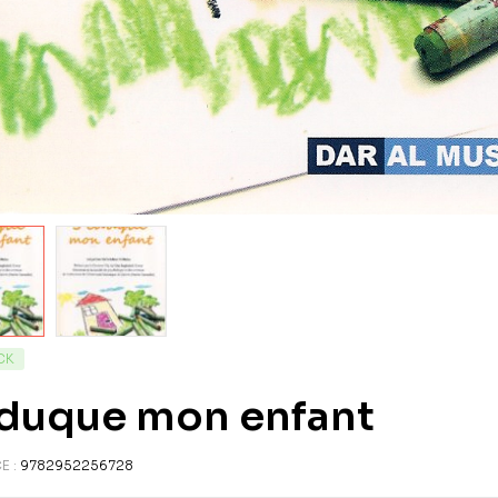
CK
éduque mon enfant
E :
9782952256728