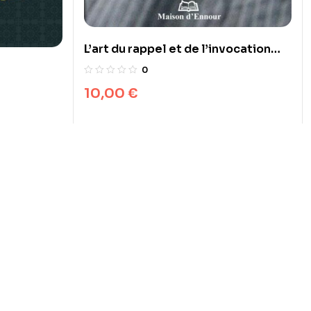
L’art du rappel et de l’invocation
chez l’ultime Prophète
0
10,00
€