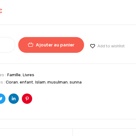
€
Ajouter au panier
Add to wishlist
es :
Famille
,
Livres
s :
Coran
,
enfant
,
Islam
,
musulman
,
sunna
ook
Twitter
LinkedIn
Pinterest