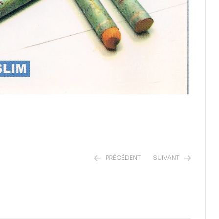
PRÉCÉDENT
SUIVANT
8,95
€
6,50
€