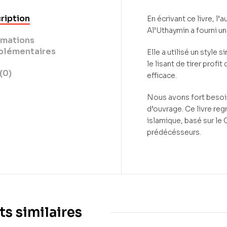
ription
En écrivant ce livre, l
Al’Uthaymin a fourni un
rmations
lémentaires
Elle a utilisé un style
le lisant de tirer prof
(0)
efficace.
Nous avons fort besoin
d’ouvrage. Ce livre reg
islamique, basé sur le
prédécésseurs.
ts similaires